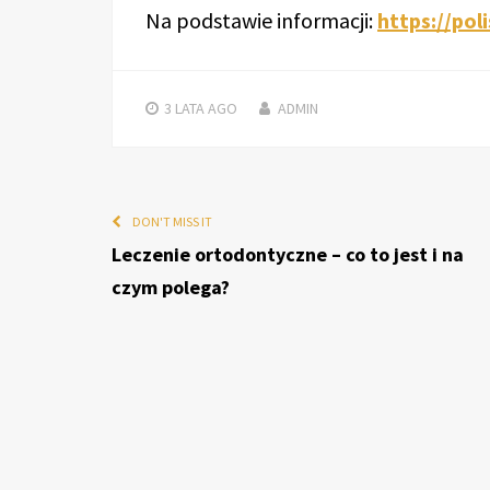
Na podstawie informacji:
https://pol
3 LATA
AGO
ADMIN
DON'T MISS IT
Leczenie ortodontyczne – co to jest i na
czym polega?