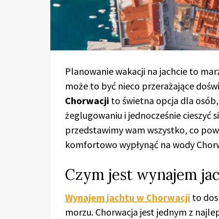
Planowanie wakacji na jachcie to marz
może to być nieco przerażające dośw
Chorwacji
to świetna opcja dla osób,
żeglugowaniu i jednocześnie cieszyć 
przedstawimy wam wszystko, co powinn
komfortowo wypłynąć na wody Chorw
Czym jest wynajem ja
Wynajem jachtu w Chorwacji
to dos
morzu. Chorwacja jest jednym z najle