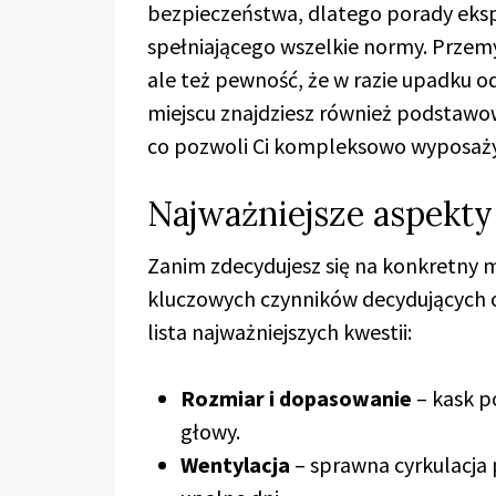
bezpieczeństwa, dlatego porady eks
spełniającego wszelkie normy. Przemy
ale też pewność, że w razie upadku o
miejscu znajdziesz również podstawow
co pozwoli Ci kompleksowo wyposażyć
Najważniejsze aspekt
Zanim zdecydujesz się na konkretny m
kluczowych czynników decydujących o
lista najważniejszych kwestii:
Rozmiar i dopasowanie
– kask po
głowy.
Wentylacja
– sprawna cyrkulacja