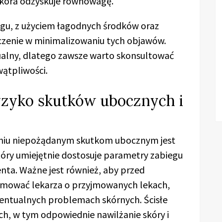
 skóra odzyskuje równowagę.
egu, z użyciem łagodnych środków oraz
aczenie w minimalizowaniu tych objawów.
ualny, dlatego zawsze warto skonsultować
ątpliwości.
yzyko skutków ubocznych i
iu niepożądanym skutkom ubocznym jest
tóry umiejętnie dostosuje parametry zabiegu
nta. Ważne jest również, aby przed
rmować lekarza o przyjmowanych lekach,
wentualnych problemach skórnych. Ścisłe
h, w tym odpowiednie nawilżanie skóry i