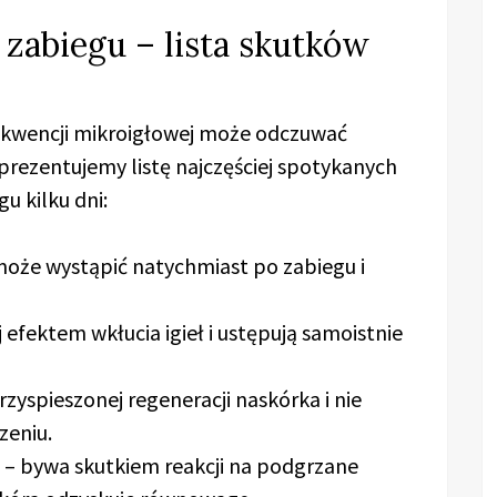
 zabiegu – lista skutków
ekwencji mikroigłowej może odczuwać
prezentujemy listę najczęściej spotykanych
u kilku dni:
oże wystąpić natychmiast po zabiegu i
j efektem wkłucia igieł i ustępują samoistnie
rzyspieszonej regeneracji naskórka i nie
zeniu.
– bywa skutkiem reakcji na podgrzane