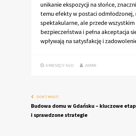
unikanie ekspozycji na słońce, znaczni
temu efekty w postaci odmłodzonej, r
spektakularne, ale przede wszystkim 
bezpieczeństwa i pełna akceptacja si
wpływają na satysfakcję i zadowoleni
6 MIESIĘCY
AGO
ADMIN
DON'T MISS IT
Budowa domu w Gdańsku – kluczowe etap
i sprawdzone strategie