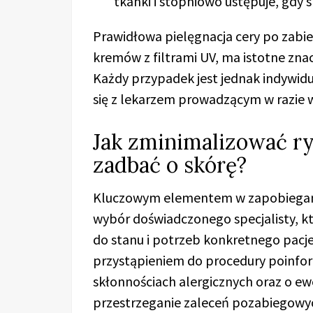
tkanki i stopniowo ustępuje, gdy
Prawidłowa pielęgnacja cery po zabi
kremów z filtrami UV, ma istotne zn
Każdy przypadek jest jednak indywid
się z lekarzem prowadzącym w razie w
Jak zminimalizować r
zadbać o skórę?
Kluczowym elementem w zapobiegan
wybór doświadczonego specjalisty, k
do stanu i potrzeb konkretnego pacje
przystąpieniem do procedury poinfo
skłonnościach alergicznych oraz o e
przestrzeganie zaleceń pozabiegowyc