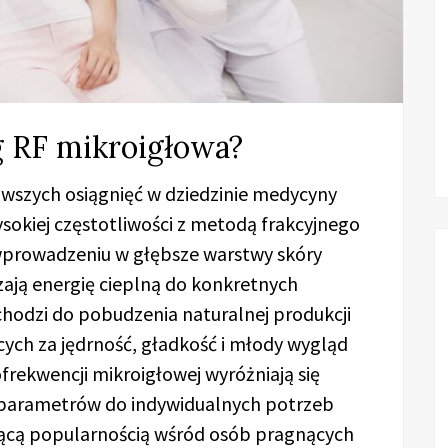
g RF mikroigłowa?
owszych osiągnięć w dziedzinie medycyny
ysokiej częstotliwości z metodą frakcyjnego
wprowadzeniu w głębsze warstwy skóry
czają energię cieplną do konkretnych
hodzi do pobudzenia naturalnej produkcji
ych za jędrność, gładkość i młody wygląd
frekwencji mikroigłowej wyróżniają się
a parametrów do indywidualnych potrzeb
snącą popularnością wśród osób pragnących